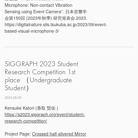
Microphone: Non-contact Vibration
Sensing using Event Camera”. 日本音響学
会第150回 (2023年秋季) 研究発表会.2023.
https://digitalnature.slis.tsukuba.ac.jp/2023/09/event-
based-visual-microphone-3/
SIGGRAPH 2023 Student
Research Competition 1st
place （Undergraduate
Student）
2023.08.05
Kensuke Katori (香取 賢佑 )
https://s2023.siggraph.org/event/student-
research-competition/
Project Page:
Crossed half-silvered Mirror