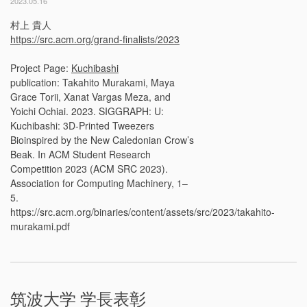
2023.05.16
村上 貴人
https://src.acm.org/grand-finalists/2023
Project Page:
Kuchibashi
publication: Takahito Murakami, Maya
Grace Torii, Xanat Vargas Meza, and
Yoichi Ochiai. 2023. SIGGRAPH: U:
Kuchibashi: 3D-Printed Tweezers
Bioinspired by the New Caledonian Crow’s
Beak. In ACM Student Research
Competition 2023 (ACM SRC 2023).
Association for Computing Machinery, 1–
5.
https://src.acm.org/binaries/content/assets/src/2023/takahito-
murakami.pdf
筑波大学 学長表彰