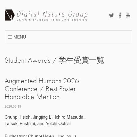
Skip
to
content
MENU
Student Awards / 学生受賞一覧
Augmented Humans 2026
Conference / Best Poster
Honorable Mention
2026.03.19
Chunpi Hsieh, Jingjing Li, Ichiro Matsuda,
Tatsuki Fushimi, and Yoichi Ochiai
Publication: Chunpi Hsieh, Jingjing Li,