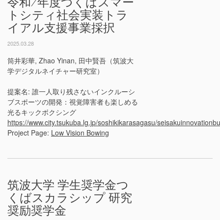
令和7年度つくばスマー
トシティ社会実装トラ
イアル支援事業採択
2025.03.28
筒井彩華, Zhao Yinan, 田中賢吾（筑波大
学デジタルネイチャー研究室）
提案名: 誰一人取り残さないインクルーシ
ブスポーツの開発：視覚障害者も楽しめる
光るキックボクシング
https://www.city.tsukuba.lg.jp/soshikikarasagasu/seisakuinnovatio
Project Page:
Low Vision Bowing
筑波大学 学生奨学金つ
くばスカラシップ 研究
奨励奨学金