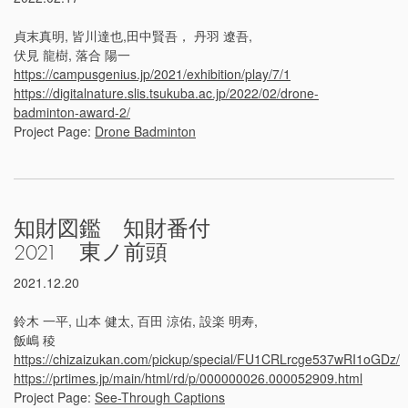
貞末真明, 皆川達也,田中賢吾， 丹羽 遼吾,
伏見 龍樹, 落合 陽一
https://campusgenius.jp/2021/exhibition/play/7/1
https://digitalnature.slis.tsukuba.ac.jp/2022/02/drone-
badminton-award-2/
Project Page:
Drone Badminton
知財図鑑 知財番付
2021 東ノ前頭
2021.12.20
鈴木 一平, 山本 健太, 百田 涼佑, 設楽 明寿,
飯嶋 稜
https://chizaizukan.com/pickup/special/FU1CRLrcge537wRI1oGDz/
https://prtimes.jp/main/html/rd/p/000000026.000052909.html
Project Page:
See-Through Captions