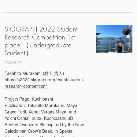
SIGGRAPH 2022 Student
Research Competition 1st
place （Undergraduate
Student）
2022.08.07
Takahito Murakami (村上 貴人)
https://s2022.siggraph.org/event/student-
research-competition/
Project Page:
Kuchibashi
Publicaton: Takahito Murakami, Maya
Grace Torii, Xanat Vargas Meza, and
Yoichi Ochiai. 2022. Kuchibashi: 3D-
Printed Tweezers Bioinspired by the New
Caledonian Crow’s Beak. In Special