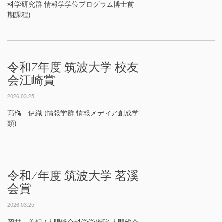
科学研究群 情報学学位プログラム博士前
期課程)
令和7年度 筑波大学 校友
会江崎賞
2026.03.25
髙𣘺 伊織 (情報学群 情報メディア創成学
類)
令和7年度 筑波大学 茗溪
会賞
2026.03.25
岡村 美紀 (人間総合科学学術院 人間総合