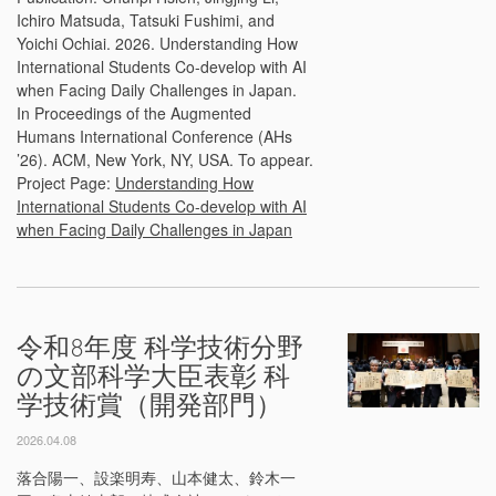
Ichiro Matsuda, Tatsuki Fushimi, and
Yoichi Ochiai. 2026. Understanding How
International Students Co-develop with AI
when Facing Daily Challenges in Japan.
In Proceedings of the Augmented
Humans International Conference (AHs
’26). ACM, New York, NY, USA. To appear.
Project Page:
Understanding How
International Students Co-develop with AI
when Facing Daily Challenges in Japan
令和8年度 科学技術分野
の文部科学大臣表彰 科
学技術賞（開発部門）
2026.04.08
落合陽一、設楽明寿、山本健太、鈴木一