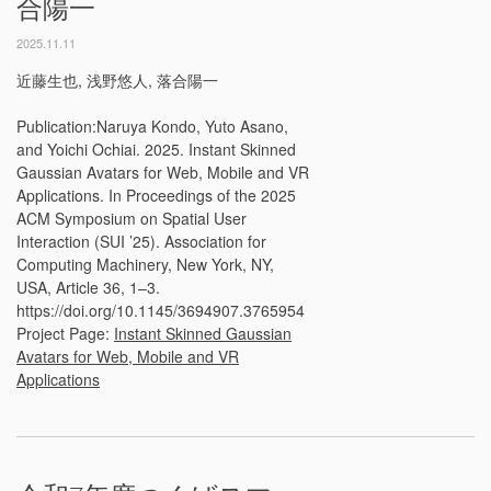
合陽一
2025.11.11
近藤生也, 浅野悠人, 落合陽一
Publication:Naruya Kondo, Yuto Asano,
and Yoichi Ochiai. 2025. Instant Skinned
Gaussian Avatars for Web, Mobile and VR
Applications. In Proceedings of the 2025
ACM Symposium on Spatial User
Interaction (SUI ’25). Association for
Computing Machinery, New York, NY,
USA, Article 36, 1–3.
https://doi.org/10.1145/3694907.3765954
Project Page:
Instant Skinned Gaussian
Avatars for Web, Mobile and VR
Applications