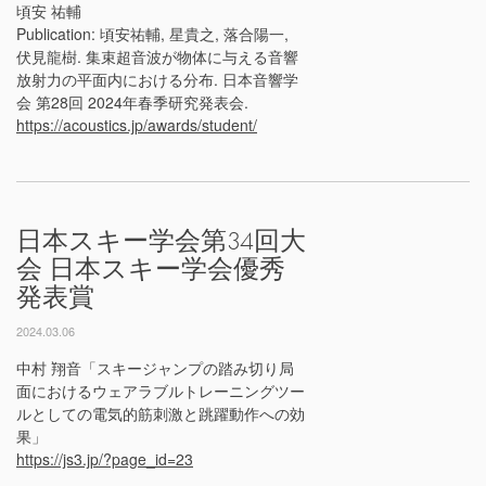
頃安 祐輔
Publication: 頃安祐輔, 星貴之, 落合陽一,
伏見龍樹. 集束超音波が物体に与える音響
放射力の平面内における分布. 日本音響学
会 第28回 2024年春季研究発表会.
https://acoustics.jp/awards/student/
日本スキー学会第34回大
会 日本スキー学会優秀
発表賞
2024.03.06
中村 翔音「スキージャンプの踏み切り局
面におけるウェアラブルトレーニングツー
ルとしての電気的筋刺激と跳躍動作への効
果」
https://js3.jp/?page_id=23