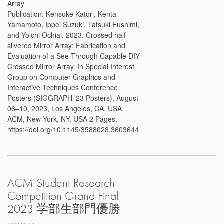
Array
Publication: Kensuke Katori, Kenta
Yamamoto, Ippei Suzuki, Tatsuki Fushimi,
and Yoichi Ochiai. 2023. Crossed half-
silvered Mirror Array: Fabrication and
Evaluation of a See-Through Capable DIY
Crossed Mirror Array. In Special Interest
Group on Computer Graphics and
Interactive Techniques Conference
Posters (SIGGRAPH ’23 Posters), August
06–10, 2023, Los Angeles, CA, USA.
ACM, New York, NY, USA 2 Pages.
https://doi.org/10.1145/3588028.3603644
ACM Student Research
Competition Grand Final
2023 学部生部門優勝