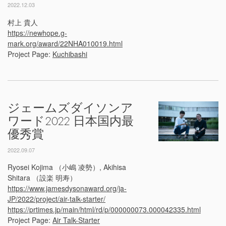
2022.12.03
村上 貴人
https://newhope.g-
mark.org/award/22NHA010019.html
Project Page:
Kuchibashi
ジェームズダイソンア
ワード2022 日本国内最
優秀賞
2022.09.07
Ryosei Kojima （小嶋 凌勢）, Akihisa
Shitara （設楽 明寿）
https://www.jamesdysonaward.org/ja-
JP/2022/project/air-talk-starter/
https://prtimes.jp/main/html/rd/p/000000073.000042335.html
Project Page:
Air Talk-Starter