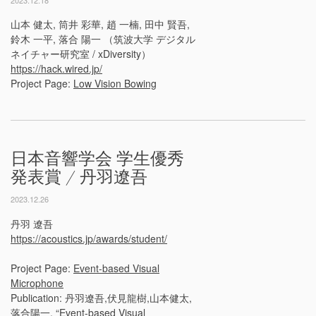
山本 健太, 筒井 彩華, 趙 一楠, 田中 賢吾,
鈴木 一平, 落合 陽一 （筑波大学 デジタル
ネイチャー研究室 / xDiversity）
https://hack.wired.jp/
Project Page:
Low Vision Bowing
日本音響学会 学生優秀
発表賞 / 丹羽遼吾
2023.12.26
丹羽 遼吾
https://acoustics.jp/awards/student/
Project Page:
Event-based Visual
Microphone
Publication: 丹羽遼吾,伏見龍樹,山本健太,
落合陽一. “Event-based Visual