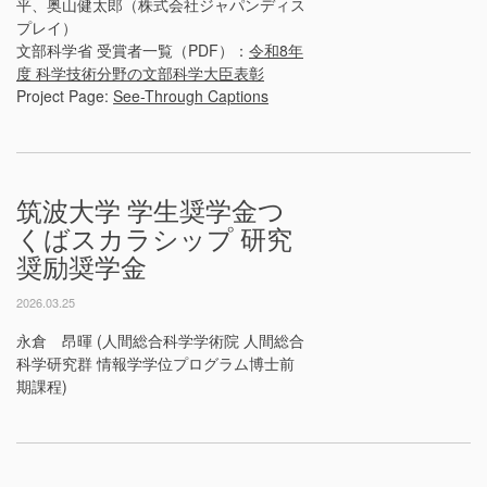
平、奥山健太郎（株式会社ジャパンディス
プレイ）
文部科学省 受賞者一覧（PDF）：
令和8年
度 科学技術分野の文部科学大臣表彰
Project Page:
See-Through Captions
筑波大学 学生奨学金つ
くばスカラシップ 研究
奨励奨学金
2026.03.25
永倉 昂暉 (人間総合科学学術院 人間総合
科学研究群 情報学学位プログラム博士前
期課程)