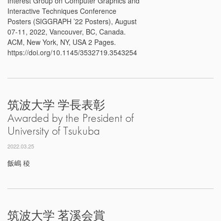
Interest Group on Computer Graphics and
Interactive Techniques Conference
Posters (SIGGRAPH ’22 Posters), August
07-11, 2022, Vancouver, BC, Canada.
ACM, New York, NY, USA 2 Pages.
https://doi.org/10.1145/3532719.3543254
筑波大学 学長表彰
Awarded by the President of
University of Tsukuba
2022.03.25
飯嶋 稜
筑波大学 茗溪会賞