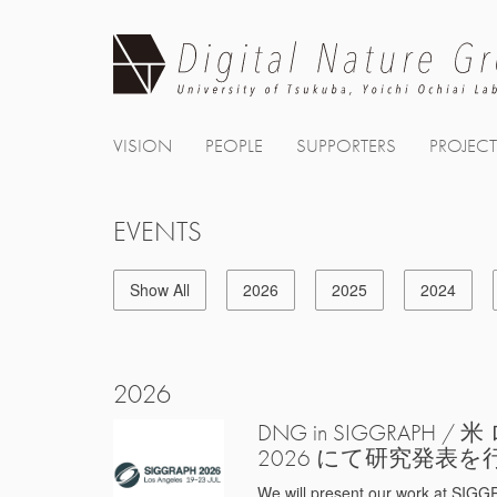
Skip
to
content
VISION
PEOPLE
SUPPORTERS
PROJEC
EVENTS
Show All
2026
2025
2024
2026
DNG in SIGGRAPH
2026 にて研究発表
We will present our work at SIGG