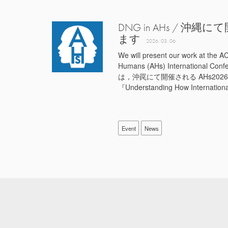
DNG in AHs / 沖
ます
2026. 03. 06
We will present our work at the 
Humans (AHs) International 
は，沖罠にて開催される AHs202
『Understanding How International
Event
News