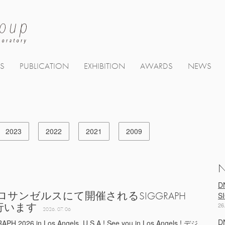
TS
PUBLICATION
EXHIBITION
AWARDS
NEWS
2023
2022
2021
2009
D
 / 米 ロサンゼルスにて開催されるSIGGRAPH
S
を行います
26
2026. 07. 06
D
RAPH 2026 in Los Angels, U.S.A ! See you in Los Angels ! デジ