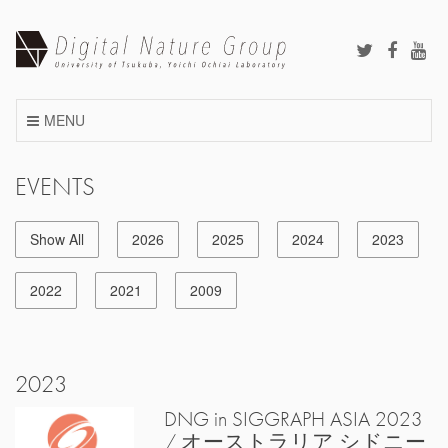
Skip
to
content
MENU
EVENTS
Show All
2026
2025
2024
2023
2022
2021
2009
2023
DNG in SIGGRAPH ASIA 2023
/ オーストラリア シドニー