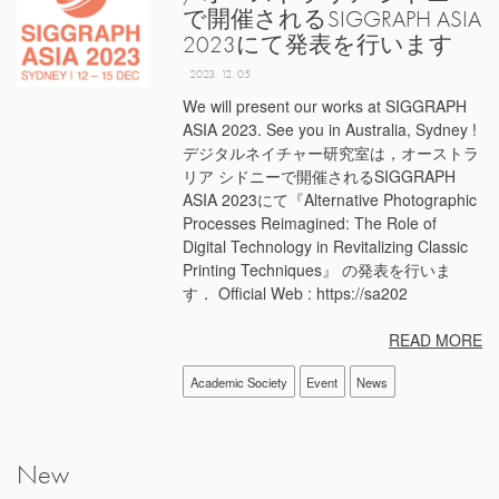
で開催されるSIGGRAPH ASIA
2023にて発表を行います
2023. 12. 05
We will present our works at SIGGRAPH
ASIA 2023. See you in Australia, Sydney !
デジタルネイチャー研究室は，オーストラ
リア シドニーで開催されるSIGGRAPH
ASIA 2023にて『Alternative Photographic
Processes Reimagined: The Role of
Digital Technology in Revitalizing Classic
Printing Techniques』 の発表を行いま
す． Official Web : https://sa202
READ MORE
Academic Society
Event
News
New