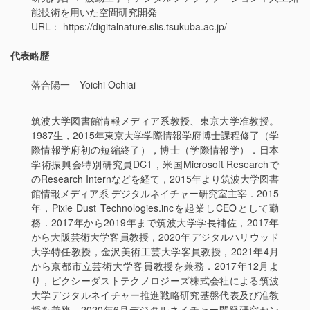
能技術を用いた空間研究開発
URL： https://digitalnature.slis.tsukuba.ac.jp/
代表略歴
落合陽一 Yoichi Ochiai
筑波大学図書館情報メディア系教授、東京大学准教授。
1987生，2015年東京大学学際情報学府博士課程修了（学
際情報学府初の短縮終了），博士（学際情報学）．日本
学術振興会特別研究員DC1，米国Microsoft Researchで
のResearch Internなどを経て，2015年より筑波大学図書
館情報メディア系 デジタルネイチャー研究室主宰．2015
年，Pixie Dust Technologies.incを起業しCEOとして勤
務．2017年から2019年まで筑波大学学長補佐，2017年
から大阪芸術大学客員教授，2020年デジタルハリウッド
大学特任教授，金沢美術工芸大学客員教授，2021年4月
から京都市立芸術大学客員教授を兼務．2017年12月よ
り，ピクシーダストテクノロジーズ株式会社による筑波
大学デジタルネイチャー推進戦略研究基盤代表及び准教
授を兼務．2020年6月デジタルネイチャー開発研究セン