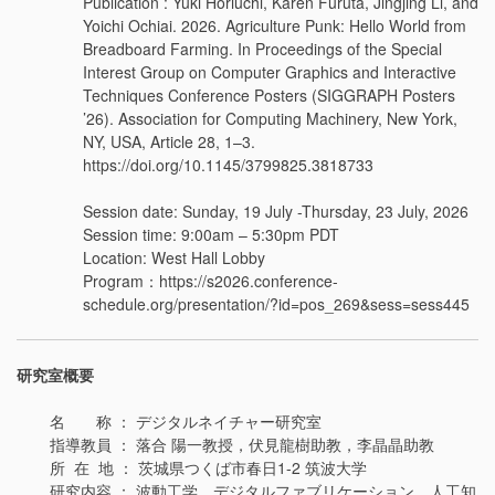
Publication : Yuki Horiuchi, Karen Furuta, Jingjing Li, and
Yoichi Ochiai. 2026. Agriculture Punk: Hello World from
Breadboard Farming. In Proceedings of the Special
Interest Group on Computer Graphics and Interactive
Techniques Conference Posters (SIGGRAPH Posters
’26). Association for Computing Machinery, New York,
NY, USA, Article 28, 1–3.
https://doi.org/10.1145/3799825.3818733
Session date: Sunday, 19 July -Thursday, 23 July, 2026
Session time: 9:00am – 5:30pm PDT
Location:
West Hall Lobby
Program：https://s2026.conference-
schedule.org/presentation/?id=pos_269&sess=sess445
研究室概要
名 称 ： デジタルネイチャー研究室
指導教員 ： 落合 陽一教授，伏見龍樹助教，李晶晶助教
所 在 地 ： 茨城県つくば市春日1-2 筑波大学
研究内容 ： 波動工学，デジタルファブリケーション，人工知