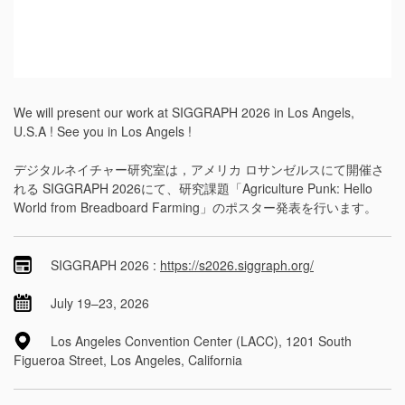
We will present our work at SIGGRAPH 2026 in Los Angels,
U.S.A
! See you in Los Angels !
デジタルネイチャー研究室は，アメリカ ロサンゼルスにて開催さ
れる
SIGGRAPH 2026
にて、研究課題「Agriculture Punk: Hello
World from Breadboard Farming」のポスター発表を行います。
SIGGRAPH 2026 :
https://s2026.siggraph.org/
July 19–23, 2026
Los Angeles Convention Center (LACC), 1201 South
Figueroa Street, Los Angeles, California