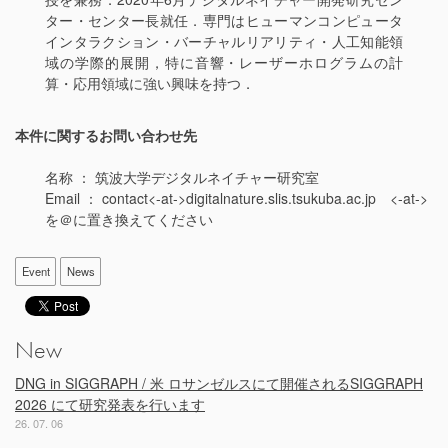
ター・センター長就任．専門はヒューマンコンピュータ
インタラクション・バーチャルリアリティ・人工知能領
域の学際的展開
，
特に音響・レーザーホログラムの計
算・応用領域に強い興味を持つ．
本件に関するお問い合わせ先
名称 ： 筑波大学デジタルネイチャー研究室
Email ： contact<-at->digitalnature.slis.tsukuba.ac.jp <-at->
を＠に置き換えてください
Event
News
New
DNG in SIGGRAPH / 米 ロサンゼルスにて開催されるSIGGRAPH
2026 にて研究発表を行います
26. 07. 06