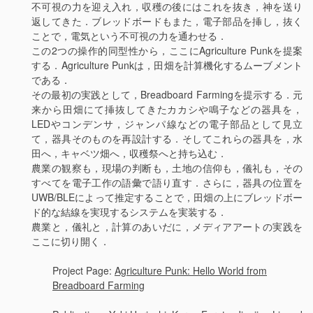
不可視の力を迎え入れ，収穫の後にはこれを抜き，神を送り
返してきた．ブレッドボードもまた，電子部品を挿し，抜く
ことで，電気という不可視の力を通わせる．
この2つの操作的同型性から，ここにAgriculture Punkを提案
する．Agriculture Punkは，田畑を計算機化するムーブメント
である．
その最初の実践として，Breadboard Farmingを提示する．元
来から田畑にて挿抜してきたカカシや鳴子などの器具を，
LEDやコンデンサ，ジャンパ線などの電子部品として見立
て，器具そのものを再設計する．そしてこれらの器具を，水
田へ，キャベツ畑へ，収穫祭へと持ち込む．
農業の観察も，現場の判断も，土地の信仰も，儀礼も，その
すべてを電子工作の語彙で語り直す．さらに，器具の位置を
UWB/BLEによって推定することで，田畑の上にブレッドボー
ド的な結線を実現するシステムを実装する．
農業と，儀礼と，計算のあいだに，メディアアートの実践を
ここに切り開く．
Project Page:
Agriculture Punk: Hello World from
Breadboard Farming