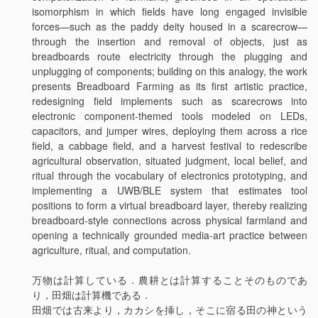
isomorphism in which fields have long engaged invisible
forces—such as the paddy deity housed in a scarecrow—
through the insertion and removal of objects, just as
breadboards route electricity through the plugging and
unplugging of components; building on this analogy, the work
presents Breadboard Farming as its first artistic practice,
redesigning field implements such as scarecrows into
electronic component-themed tools modeled on LEDs,
capacitors, and jumper wires, deploying them across a rice
field, a cabbage field, and a harvest festival to redescribe
agricultural observation, situated judgment, local belief, and
ritual through the vocabulary of electronics prototyping, and
implementing a UWB/BLE system that estimates tool
positions to form a virtual breadboard layer, thereby realizing
breadboard-style connections across physical farmland and
opening a technically grounded media-art practice between
agriculture, ritual, and computation.
万物は計算している．農耕とは計算することそのものであ
り，田畑は計算機である．
田畑では古来より，カカシを挿し，そこに宿る田の神という