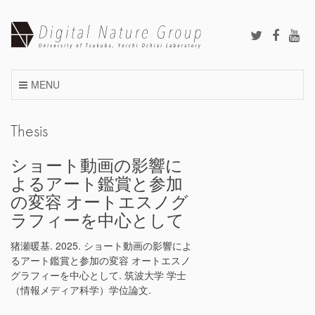
Skip
to
content
MENU
Thesis
ショート動画の影響に
よるアート鑑賞と参加‬
の変容 オートエスノグ
ラフィーを中心とし‬て
猪瀬暖基. 2025. ショート動画の影響によ
るアート鑑賞と参加‬の変容 オートエスノ
グラフィーを中心とし‬て. 筑波大学 学士
（情報メディア科学）学位論文.