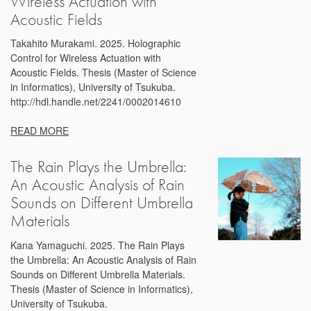
Wireless Actuation with
Acoustic Fields
Takahito Murakami. 2025. Holographic
Control for Wireless Actuation with
Acoustic Fields. Thesis (Master of Science
in Informatics), University of Tsukuba.
http://hdl.handle.net/2241/0002014610
READ MORE
The Rain Plays the Umbrella:
An Acoustic Analysis of Rain
Sounds on Different Umbrella
Materials
Kana Yamaguchi. 2025. The Rain Plays
the Umbrella: An Acoustic Analysis of Rain
Sounds on Different Umbrella Materials.
Thesis (Master of Science in Informatics),
University of Tsukuba.