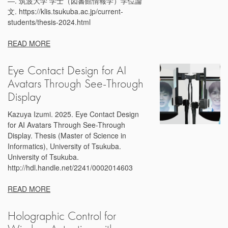
―. 筑波大学 学士（図書館情報学）学位論
文. https://klis.tsukuba.ac.jp/current-
students/thesis-2024.html
READ MORE
Eye Contact Design for AI
Avatars Through See-Through
Display
Kazuya Izumi. 2025. Eye Contact Design
for AI Avatars Through See-Through
Display. Thesis (Master of Science in
Informatics), University of Tsukuba.
University of Tsukuba.
http://hdl.handle.net/2241/0002014603
READ MORE
Holographic Control for