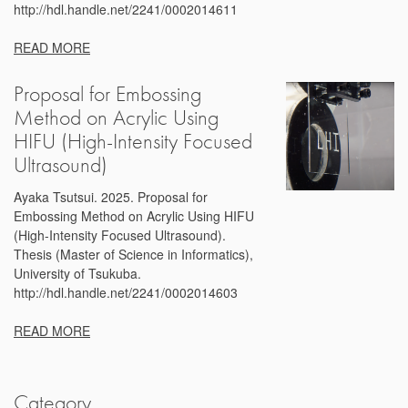
http://hdl.handle.net/2241/0002014611
READ MORE
Proposal for Embossing
Method on Acrylic Using
HIFU (High-Intensity Focused
Ultrasound)
Ayaka Tsutsui. 2025. Proposal for
Embossing Method on Acrylic Using HIFU
(High-Intensity Focused Ultrasound).
Thesis (Master of Science in Informatics),
University of Tsukuba.
http://hdl.handle.net/2241/0002014603
READ MORE
Category