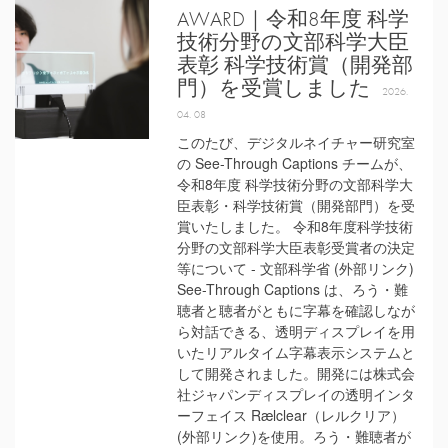
AWARD｜令和8年度 科学
技術分野の文部科学大臣
表彰 科学技術賞（開発部
門）を受賞しました
2026.
04. 08
このたび、デジタルネイチャー研究室
の See-Through Captions チームが、
令和8年度 科学技術分野の文部科学大
臣表彰・科学技術賞（開発部門）を受
賞いたしました。 令和8年度科学技術
分野の文部科学大臣表彰受賞者の決定
等について - 文部科学省 (外部リンク)
See-Through Captions は、ろう・難
聴者と聴者がともに字幕を確認しなが
ら対話できる、透明ディスプレイを用
いたリアルタイム字幕表示システムと
して開発されました。開発には株式会
社ジャパンディスプレイの透明インタ
ーフェイス Rælclear（レルクリア）
(外部リンク)を使用。ろう・難聴者が