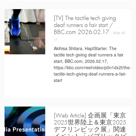
[TV] The tactile tech giving
deaf runners a fair start /
BBC.com 2026.02.17
2026. 02.
17
Akihisa Shitara. HaptStarter. The
tactile tech giving deaf runners a fair
start, BBC.com, 2026.02.17,
https://bbc.com/reel/video/p0n1dx2t/the-
tactile-tech-giving-deaf-runners-a-fair-
start
[Web Article] 企画展「東京
2025世界陸上＆東京2025
デフリンピック展」関連