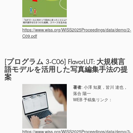
https://www.wiss.org/WISS2025Proceedings/data/demo/2-
C09.pdf
[プログラム 3-C06] FlavorLUT: 大規模言
語モデルを活用した写真編集手法の提
案
著者
: 小澤 知夏，皆川 達也，
落合 陽一
WEB 予稿集リンク：
https://www.wiss.org/WISS2025Proceedings/data/demo/3-