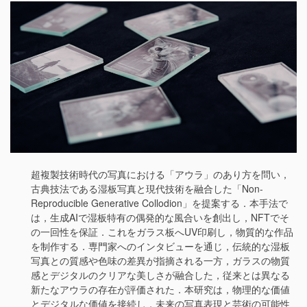
超複製技術時代の写真における「アウラ」のあり方を問い，
古典技法である湿板写真と現代技術を融合した「Non-
Reproducible Generative Collodion」を提案する．本手法で
は，生成AIで湿板特有の偶発的な風合いを創出し，NFTでそ
の一回性を保証．これをガラス板へUV印刷し，物質的な作品
を制作する．専門家へのインタビューを通じ，伝統的な湿板
写真との質感や色味の差異が指摘される一方，ガラスの物質
感とデジタルのクリアな美しさが融合した，従来とは異なる
新たなアウラの存在が評価された．本研究は，物理的な価値
とデジタルな価値を接続し，未来の写真表現と芸術の可能性