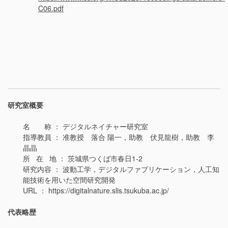
C06.pdf
研究室概要
名 称 ： デジタルネイチャー研究室
指導教員 ： 准教授 落合 陽一，助教 伏見龍樹，助教 李
晶晶
所 在 地 ： 茨城県つくば市春日1-2
研究内容 ： 波動工学，デジタルファブリケーション，人工知
能技術を用いた空間研究開発
URL ： https://digitalnature.slis.tsukuba.ac.jp/
代表略歴