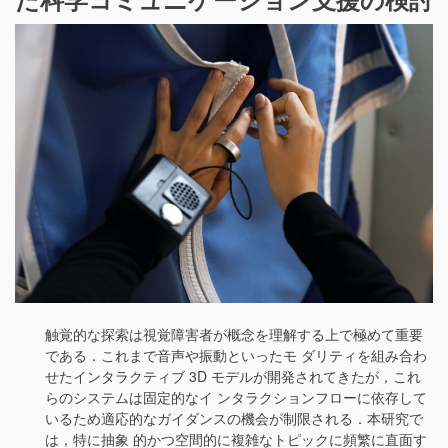
た科学コミュニケーション支援の検討
触覚的な探索は視覚障害者が概念を理解する上で極めて重要
である．これまで音声や振動といったモ ダリティを組み合わ
せたインタラクティブ 3D モデルが開発されてきたが，これ
らのシステムは固定的なイ ンタラクションフローに依存して
いるため適応的なガイダンスの機会が制限される．本研究で
は，特に抽象 的かつ空間的に複雑なトピックに頻繁に直面す