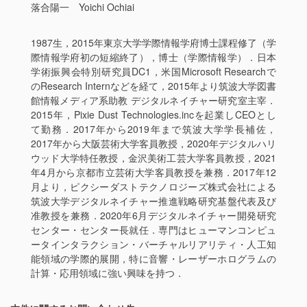
落合陽一 Yoichi Ochiai
1987生，2015年東京大学学際情報学府博士課程修了（学
際情報学府初の短縮終了），博士（学際情報学）．日本
学術振興会特別研究員DC1，米国Microsoft Researchで
のResearch Internなどを経て，2015年より筑波大学図書
館情報メディア系助教 デジタルネイチャー研究室主宰．
2015年，Pixie Dust Technologies.incを起業しCEOとし
て勤務．2017年から2019年まで筑波大学学長補佐，
2017年から大阪芸術大学客員教授，2020年デジタルハリ
ウッド大学特任教授，金沢美術工芸大学客員教授，2021
年4月から京都市立芸術大学客員教授を兼務．2017年12
月より，ピクシーダストテクノロジーズ株式会社による
筑波大学デジタルネイチャー推進戦略研究基盤代表及び
准教授を兼務．2020年6月デジタルネイチャー開発研究
センター・センター長就任．専門はヒューマンコンピュ
ータインタラクション・バーチャルリアリティ・人工知
能領域の学際的展開
，
特に音響・レーザーホログラムの
計算・応用領域に強い興味を持つ．