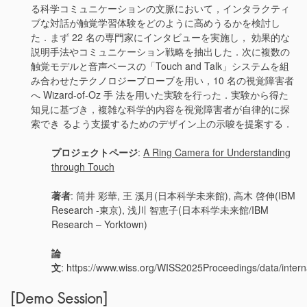
る科学コミュニケーションの文脈において，インタラクティ
ブな対話が触覚学習体験をどのように高めうるかを検討し
た．まず 22 名の専門家にインタビューを実施し， 効果的な
説明手法やコミュニケーション戦略を抽出した．次に複数の
触覚モデルと音声ベースの「Touch and Talk」システムを組
み合わせたテクノロジープローブを用い，10 名の視覚障害者
へ Wizard-of-Oz 手 法を用いた実験を行った．実験から得た
知見に基づき，複雑な科学的内容を視覚障害者が自律的に探
索でき るよう支援するためのデザイン上の示唆を提案する．
プロジェクトページ
:
A Ring Camera for Understanding
through Touch
著者
: 筒井 彩華, 王 溪月(日本科学未来館), 高木 啓伸(IBM
Research -東京), 浅川 智恵子(日本科学未来館/IBM
Research – Yorktown)
論
文
: https://www.wiss.org/WISS2025Proceedings/data/intern
[Demo Session]