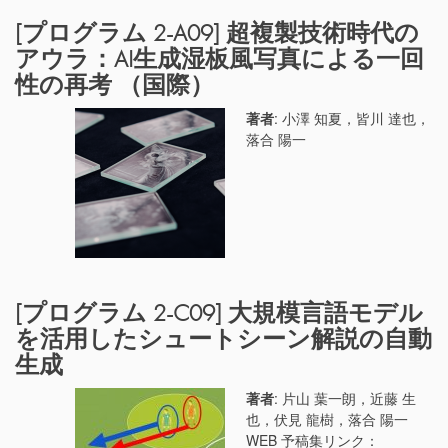
[プログラム 2-A09] 超複製技術時代の
アウラ：AI生成湿板風写真による一回
性の再考 （国際）
著者
: 小澤 知夏，皆川 達也，
落合 陽一
[プログラム 2-C09] 大規模言語モデル
を活用したシュートシーン解説の自動
生成
著者
: 片山 葉一朗，近藤 生
也，伏見 龍樹，落合 陽一
WEB 予稿集リンク：