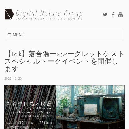
Skip
to
content
MENU
【Talk】落合陽一×シークレットゲスト
スペシャルトークイベントを開催し
ます
2022. 10. 20