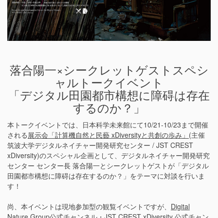
落合陽一×シークレットゲストスペシ
ャルトークイベント
「デジタル田園都市構想に障碍は存在
するのか？」
本トークイベントでは、日本科学未来館にて10/21-10/23まで開催
される
展示会「計算機自然と民藝 xDiversityと共創の歩み」
(主催
筑波大学デジタルネイチャー開発研究センター / JST CREST
xDiversity)のスペシャル企画として、デジタルネイチャー開発研究
センター センター長 落合陽一とシークレットゲストが「デジタル
田園都市構想に障碍は存在するのか？」をテーマに対談を行いま
す！
尚、本イベントは現地参加型の観覧イベントですが、
Digital
Nature Group公式チャンネル
・
JST CREST xDiversity 公式チャン