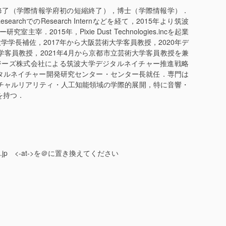
課程修了（学際情報学府初の短縮終了），博士（学際情報学）．
earchでのResearch Internなどを経て，2015年より筑波
2015年，Pixie Dust Technologies.incを起業
大学学長補佐，2017年から大阪芸術大学客員教授，2020年デ
客員教授，2021年4月から京都市立芸術大学客員教授を兼
ロジーズ株式会社による筑波大学デジタルネイチャー推進戦略
ジタルネイチャー開発研究センター・センター長就任．専門は
チャルリアリティ・人工知能領域の学際的展開
，
特に音響・
を持つ．
sukuba.ac.jp <-at->を＠に置き換えてください