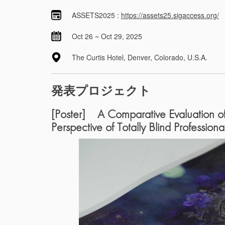
ASSETS2025 :
https://assets25.sigaccess.org/
Oct 26 ~ Oct 29, 2025
The Curtis Hotel, Denver, Colorado, U.S.A.
発表プロジェクト
[Poster]
A Comparative Evaluation of
Perspective of Totally Blind Professiona