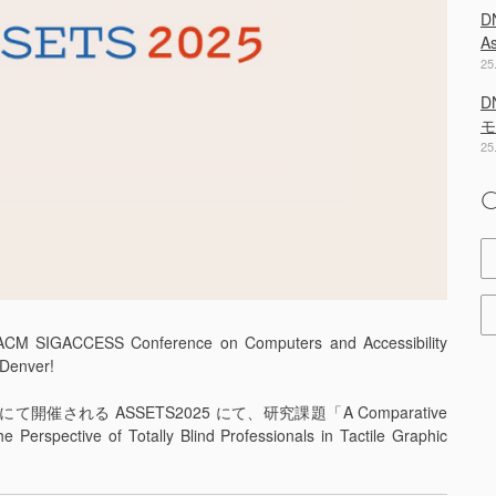
D
A
25
D
モ
25
C
al ACM SIGACCESS Conference on Computers and Accessibility
 Denver!
れる ASSETS2025 にて、研究課題「A Comparative
e Perspective of Totally Blind Professionals in Tactile Graphic