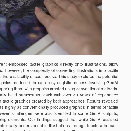
ent embossed tactile graphics directly onto illustrations, allow
s. However, the complexity of converting illustrations into tactile
s the availability of such books. This study explores the potential
raphics produced through a synergistic process involving GenAI
omparing them with graphics created using conventional methods.
lly blind participants, each with over 40 years of experience
en tactile graphics created by both approaches. Results revealed
 highly as conventionally produced graphics in terms of tactile
However, challenges were also identified in some GenAI outputs,
ping elements. Our findings suggest that while GenAI-assisted
ontextually understandable illustrations through touch, a human-