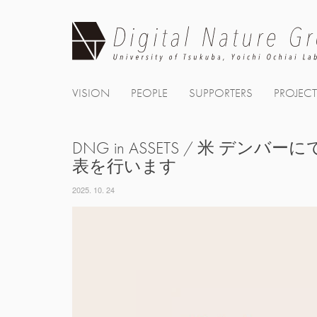
Skip
to
content
VISION
PEOPLE
SUPPORTERS
PROJEC
DNG in ASSETS / 米 デンバ
表を行います
2025. 10. 24