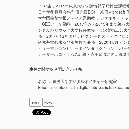
1987生，2015年東京大学学際情報学府博士
日本学術振興会特別研究員DC1，米国Microsoft Res
大学図書館情報メディア系助教 デジタルネイチャー研究室主宰．
しCEOとして勤務．2017年から2019年まで筑波
ジタルハリウッド大学特任教授，金沢美術工芸大学
務．2017年12月より，ピクシーダストテクノ
研究基盤代表及び准教授を兼務．2020年6月デ
ヒューマンコンピュータインタラクション・バー
レーザーホログラムの計算・応用領域に強い興味
本件に関するお問い合わせ先
名称 ： 筑波大学デジタルネイチャー研究室
Email ： contact<-at->digitalnature.slis.t
Event
News