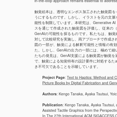
in-the-loop approach remains essential to address
触覚絵本は、透明なエンボス加工された触覚図を
うにするものです。しかし、イラストを元の文脈
能性を制限しています。本研究は、Generative 
スを通じて作成された触覚図を評価し、従来の
GenAIの可能性を探るものです。私たちは、触
対して比較研究を実施し、両アプローチで作成され
図の一部が、触覚による解釈可能性と情報の有
た。しかし、GenAIの出力の一部には、極めて
たちの発見は、GenAI支援による触覚図が触覚
で、触覚による知覚特有の設計要件に対処するためには、
き不可欠であることを示唆しています。
Project Page
:
Text to Haptics: Method and Ca
Picture Books by Digital Fabrication and Gene
Authors
: Kengo Tanaka, Ayaka Tsutsui, Yoic
Publication
: Kengo Tanaka, Ayaka Tsutsui, 
Assisted Tactile Graphics from the Perspective
In The 27th International ACM SIGACCESS C