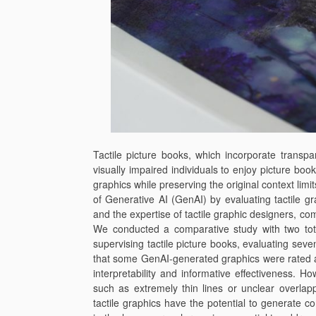
Tactile picture books, which incorporate transpar
visually impaired individuals to enjoy picture book
graphics while preserving the original context limit
of Generative AI (GenAI) by evaluating tactile g
and the expertise of tactile graphic designers, c
We conducted a comparative study with two tota
supervising tactile picture books, evaluating sev
that some GenAI-generated graphics were rated as
interpretability and informative effectiveness. 
such as extremely thin lines or unclear overlap
tactile graphics have the potential to generate c