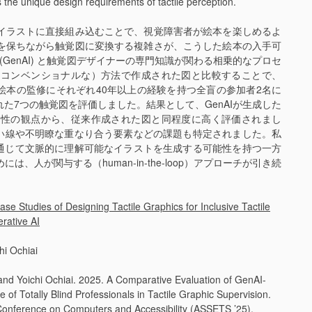
 the unique design requirements of tactile perception.
イラストに直接組み込むことで、視覚障害者が絵本を楽しめるよ
を保ちながら触覚図に変換する複雑さが、こうした絵本の入手可
AI (GenAI) と触覚図デザイナーの専門知識が関わる相乗的なプロセ
（コンベンショナルな）方法で作成された図と比較することで、
覚絵本の監修にそれぞれ40年以上の経験を持つ全盲の参加者2名に
た7つの触覚図を評価しました。結果として、GenAIが生成した
効性の観点から、従来作成された図と同程度に高く評価されまし
細い線や不明瞭な重なり合う要素などの課題も特定されました。私
を通じて文脈的に理解可能なイラストを生成する可能性を持つ一方
人が関与する（human-in-the-loop）アプローチが引き続
se Studies of Designing Tactile Graphics for Inclusive Tactile
rative AI
hi Ochiai
and Yoichi Ochiai. 2025. A Comparative Evaluation of GenAI-
 of Totally Blind Professionals in Tactile Graphic Supervision.
onference on Computers and Accessibility (ASSETS ’25),