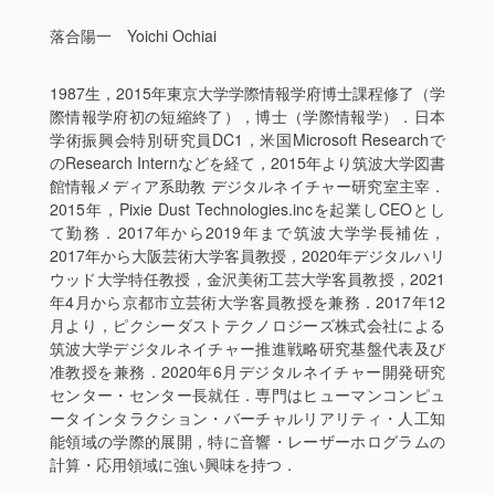
落合陽一 Yoichi Ochiai
1987生，2015年東京大学学際情報学府博士課程修了（学
際情報学府初の短縮終了），博士（学際情報学）．日本
学術振興会特別研究員DC1，米国Microsoft Researchで
のResearch Internなどを経て，2015年より筑波大学図書
館情報メディア系助教 デジタルネイチャー研究室主宰．
2015年，Pixie Dust Technologies.incを起業しCEOとし
て勤務．2017年から2019年まで筑波大学学長補佐，
2017年から大阪芸術大学客員教授，2020年デジタルハリ
ウッド大学特任教授，金沢美術工芸大学客員教授，2021
年4月から京都市立芸術大学客員教授を兼務．2017年12
月より，ピクシーダストテクノロジーズ株式会社による
筑波大学デジタルネイチャー推進戦略研究基盤代表及び
准教授を兼務．2020年6月デジタルネイチャー開発研究
センター・センター長就任．専門はヒューマンコンピュ
ータインタラクション・バーチャルリアリティ・人工知
能領域の学際的展開
，
特に音響・レーザーホログラムの
計算・応用領域に強い興味を持つ．