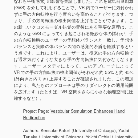
なわち平衡感覚) の影響を実証しました。これを電気前庭刺激
(GVS) を介して利用することで、VR 内でユーザーに気付かれ
ずに手の方向転換を行う度合いを高めることができます。つ
まり、手の方向転換の検出閾値を上げることができます。こ
の新しいクロスモーダル錯覚の背後にある重要な原理は、こ
のような GVS によって引き起こされる微妙な体の揺れが、手
の方向転換時のユーザーの予想体バランスと一致し、予想体
バランスと実際の体バランス間の感覚的矛盾を軽減するとい
う点です。これにより、ユーザーは、従来の手の方向転換で
は通常気付くような大きな手の方向転換に気付かなくなりま
す。ユーザー スタディによって、このアプローチによって
VR での手の方向転換の検出閾値がそれぞれ約 55% と約 45%
(外向きと内向き) 上昇することが確認されました。この増加
により、私たちのアプローチは手のリダイレクトの適用範囲
を広げます（たとえば、VR 空間をさらに小さな物理空間に圧
縮するなど）。
Project Page:
Vestibular Stimulation Enhances Hand
Redirection
Authors: Kensuke Katori (University of Chicago), Yudai
Tanaka (University of Chicago), Yoichi Ochiai (University