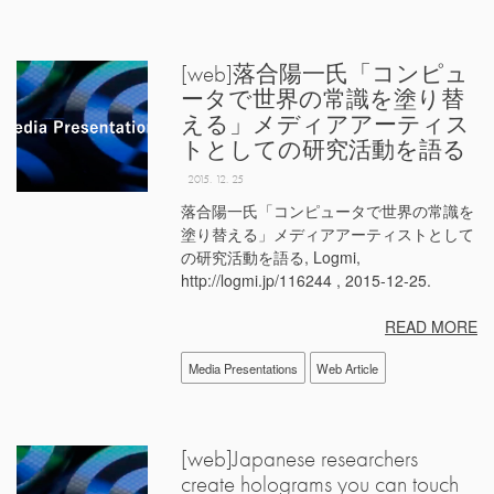
[web]落合陽一氏「コンピュ
ータで世界の常識を塗り替
える」メディアアーティス
トとしての研究活動を語る
2015. 12. 25
落合陽一氏「コンピュータで世界の常識を
塗り替える」メディアアーティストとして
の研究活動を語る, Logmi,
http://logmi.jp/116244 , 2015-12-25.
READ MORE
Media Presentations
Web Article
[web]Japanese researchers
create holograms you can touch