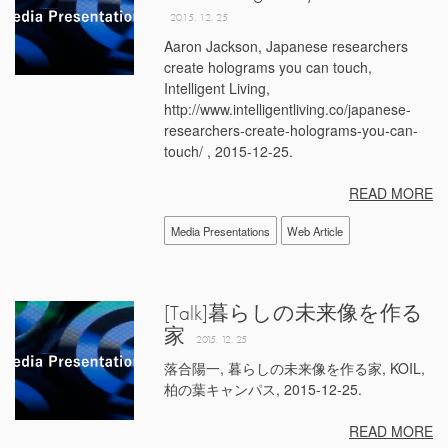
2015. 12. 25
Aaron Jackson, Japanese researchers
create holograms you can touch,
Intelligent Living,
http://www.intelligentliving.co/japanese-
researchers-create-holograms-you-can-
touch/ , 2015-12-25.
READ MORE
Media Presentations
Web Article
[Talk]暮らしの未来像を作る
家
2015. 12. 25
落合陽一, 暮らしの未来像を作る家, KOIL,
柏の葉キャンパス, 2015-12-25.
READ MORE