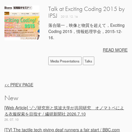
Talk at Exciting Coding 2015 by
IPSJ
2015. 12. 16
落合陽一，映像と物質を超えて，Exciting
Coding 2015，情報処理学会，2015-12-
16.
READ MORE
Media Presentations
Talks
<< PREV PAGE
投
New
稿
ナ
[Web Article] ゾゾ研究所と筑波大学が共同研究 オノマトペによ
ビ
る衣服探索を目指す / 繊研新聞社 2026.7.10
26. 07. 10
ゲ
ー
[TV] The tactile tech giving deaf runners a fair start / BBC.com