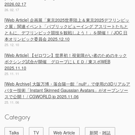
2026.02.17
シ
26. 02. 17
ョ
ン
[Web Article] 企画展「東京2025世界陸上＆東京2025デフリンピッ
ク展」関連イベント「パブリックビューイング アスリートたちと
ともに、デフリンピック競技を観戦しよう！」を開催！ / JOC 日
本オリンピック委員会 2025.12.10
25. 12. 10
[Web Article] 【ゼロワン】世界初！視覚障がい者のためのキック
ボクシング試合が開催 グローブにＬＥＤ / 東スポWEB
2025.11.10
25. 11. 11
[Web Archive] 大阪万博・落合陽一館「null²」で使用の3Dリアルア
バター技術「Instant Skinned Gaussian Avatars」がオープンソー
スで公開！ / CGWORLD.jp 2025.11.06
25. 11. 06
Category
Talks
TV
Web Article
新聞・雑誌