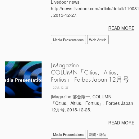
Livedoor news,
http://news.livedoor.com/article/detail/11003
, 2015-12-27.
READ MORE
Media Presentations
Web Article
[Magazine]
COLUMN「Citius、Altius、
Fortius」 Forbes Japan 12月号
2015. 12. 25
[Magazine]落合陽一, COLUMN
「Citius、Altius、Fortius」, Forbes Japan
12月号, 2015-12-25.
READ MORE
Media Presentations
新聞・雑誌