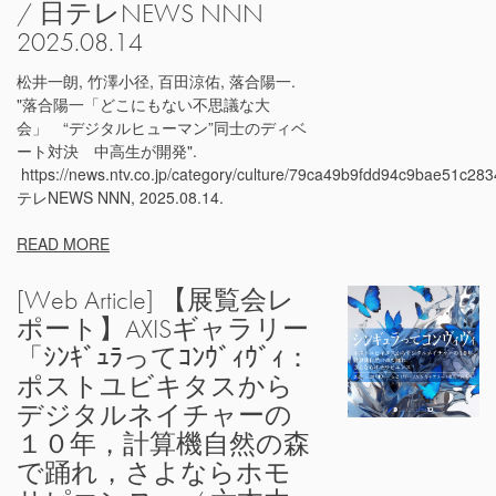
/ 日テレNEWS NNN
2025.08.14
松井一朗, 竹澤小径, 百田涼佑, 落合陽一.
"落合陽一「どこにもない不思議な大
会」 “デジタルヒューマン”同士のディベ
ート対決 中高生が開発".
https://news.ntv.co.jp/category/culture/79ca49b9fdd94c9bae51c2
テレNEWS NNN, 2025.08.14.
READ MORE
[Web Article] 【展覧会レ
ポート】AXISギャラリー
「ｼﾝｷﾞｭﾗってｺﾝｳﾞｨｳﾞｨ：
ポストユビキタスから
デジタルネイチャーの
１０年，計算機自然の森
で踊れ，さよならホモ