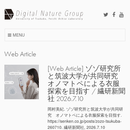
Skip
to
content
MENU
Web Article
[Web Article] ゾゾ研究所
と筑波大学が共同研究
オノマトペによる衣服
探索を目指す / 繊研新聞
社 2026.7.10
岡村美紀. ゾゾ研究所と筑波大学が共同研
究 オノマトペによる衣服探索を目指す.
https://senken.co.jp/posts/zozo-tsukuba-
260710. 繊研新聞社, 2026.7.10