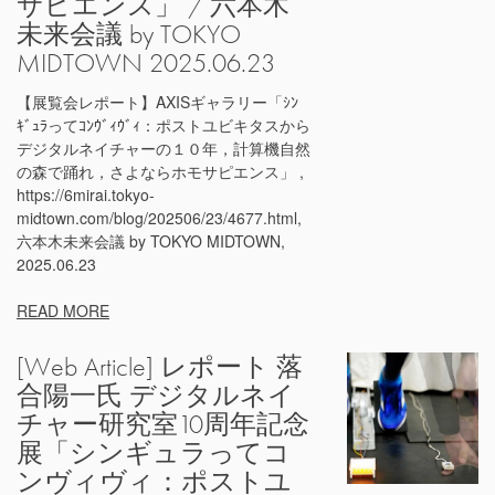
サピエンス」 / 六本木
未来会議 by TOKYO
MIDTOWN 2025.06.23
【展覧会レポート】AXISギャラリー「ｼﾝ
ｷﾞｭﾗってｺﾝｳﾞｨｳﾞｨ：ポストユビキタスから
デジタルネイチャーの１０年，計算機自然
の森で踊れ，さよならホモサピエンス」 ,
https://6mirai.tokyo-
midtown.com/blog/202506/23/4677.html,
六本木未来会議 by TOKYO MIDTOWN,
2025.06.23
READ MORE
[Web Article] レポート 落
合陽一氏 デジタルネイ
チャー研究室10周年記念
展「シンギュラってコ
ンヴィヴィ：ポストユ