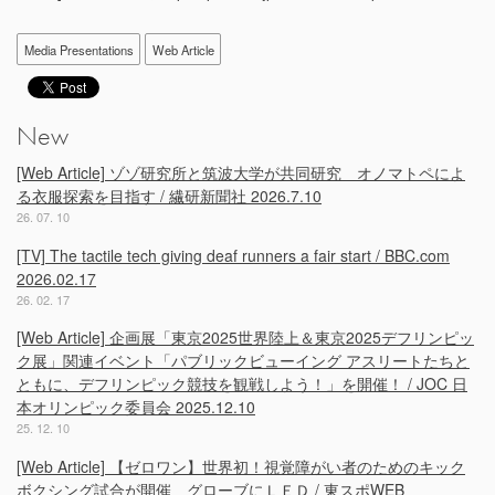
Media Presentations
Web Article
New
[Web Article] ゾゾ研究所と筑波大学が共同研究 オノマトペによ
る衣服探索を目指す / 繊研新聞社 2026.7.10
26. 07. 10
[TV] The tactile tech giving deaf runners a fair start / BBC.com
2026.02.17
26. 02. 17
[Web Article] 企画展「東京2025世界陸上＆東京2025デフリンピッ
ク展」関連イベント「パブリックビューイング アスリートたちと
ともに、デフリンピック競技を観戦しよう！」を開催！ / JOC 日
本オリンピック委員会 2025.12.10
25. 12. 10
[Web Article] 【ゼロワン】世界初！視覚障がい者のためのキック
ボクシング試合が開催 グローブにＬＥＤ / 東スポWEB