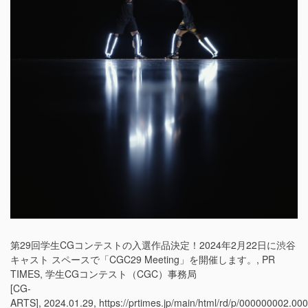
第29回学生CGコンテストの入選作品決定！​2024年2月22日に渋谷
キャスト スペースで「CGC29 Meeting」を開催します。, PR
TIMES, 学生CGコンテスト（CGC）事務局
[CG-
ARTS], 2024.01.29, https://prtimes.jp/main/html/rd/p/000000002.00