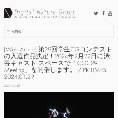
Skip
to
content
MENU
[Web Article] 第29回学生CGコンテスト
の入選作品決定！​2024年2月22日に渋
谷キャスト スペースで「CGC29
Meeting」を開催します。 / PR TIMES
2024.01.29
2024. 01. 29