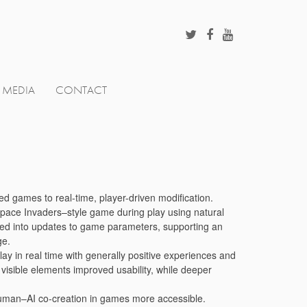
MEDIA
CONTACT
d games to real-time, player-driven modification.
Space Invaders–style game during play using natural
d into updates to game parameters, supporting an
ge.
ay in real time with generally positive experiences and
isible elements improved usability, while deeper
human–AI co-creation in games more accessible.