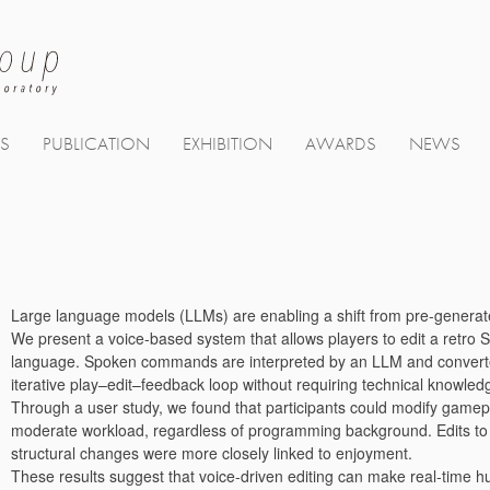
TS
PUBLICATION
EXHIBITION
AWARDS
NEWS
Large language models (LLMs) are enabling a shift from pre-generate
We present a voice-based system that allows players to edit a retro 
language. Spoken commands are interpreted by an LLM and converte
iterative play–edit–feedback loop without requiring technical knowled
Through a user study, we found that participants could modify gamepl
moderate workload, regardless of programming background. Edits to v
structural changes were more closely linked to enjoyment.
These results suggest that voice-driven editing can make real-time 