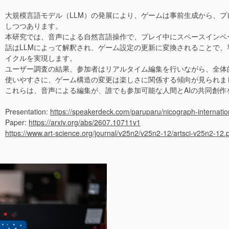
大規模言語モデル（LLM）の発展により、ゲームは事前生成から、
しつつあります。
本研究では、音声による自然言語操作で、プレイ中にスペースインベ
話はLLMによって解釈され、ゲーム設定の更新に変換されることで
イクルを実現します。
ユーザー調査の結果、参加者はリアルタイム編集を行いながら、全体
使いやすさに、ゲーム構造の変更は楽しさに関係する傾向が見られま
これらは、音声による編集が、誰でも参加可能な人間とAIの共同創作
Presentation:
https://speakerdeck.com/paruparu/nicograph-internatio
Paper:
https://arxiv.org/abs/2607.10711v1
https://www.art-science.org/journal/v25n2/v25n2-12/artsci-v25n2-12.