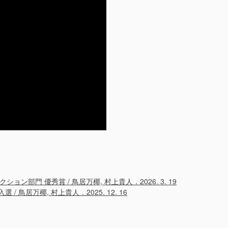
タラクション部門 優秀賞 / 鳥居万椰, 村上貴人．2026. 3. 19
選 / 鳥居万椰, 村上貴人．2025. 12. 16