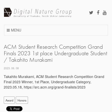
Skip
to
content
MENU
ACM Student Research Competition Grand
Finals 2023 1st place Undergraduate Student
/ Takahito Murakami
2023. 06. 08
Takahito Murakami, ACM Student Research Competition Grand
Final 2023 Winner, 1st Place, Undergraduate Category,
2023.05.18, https://src.acm.org/grand-finalists/2023
Award
Honors