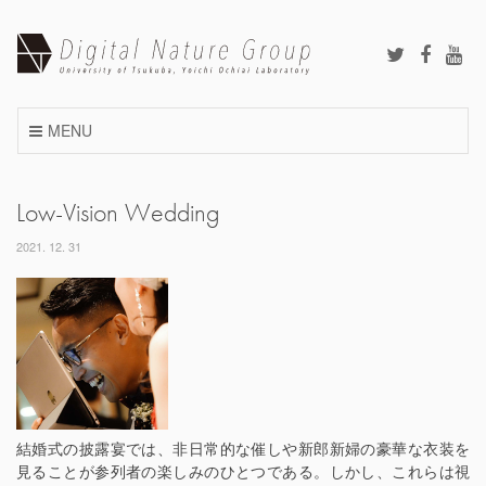
Skip
to
content
MENU
Low-Vision Wedding
2021. 12. 31
結婚式の披露宴では、非日常的な催しや新郎新婦の豪華な衣装を
見ることが参列者の楽しみのひとつである。しかし、これらは視