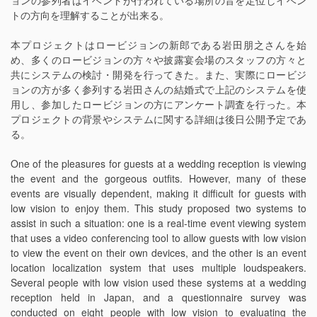
ョンの参列者はイベントが行われている場所の音を定位しイベン
トの方向を理解することが出来る。
本プロジェクトはロービジョンの新郎である岩田朋之さんを始
め、多くのロービジョンの方々や披露宴会場のスタッフの方々と
共にシステムの検討・開発を行ってきた。また、実際にロービジ
ョンの方が多く参列する岩田さんの結婚式で上記のシステムを使
用し、参加したロービジョンの方にアンケート調査を行った。本
プロジェクトの背景やシステムに関する詳細は後日公開予定であ
る。
One of the pleasures for guests at a wedding reception is viewing
the event and the gorgeous outfits. However, many of these
events are visually dependent, making it difficult for guests with
low vision to enjoy them. This study proposed two systems to
assist in such a situation: one is a real-time event viewing system
that uses a video conferencing tool to allow guests with low vision
to view the event on their own devices, and the other is an event
location localization system that uses multiple loudspeakers.
Several people with low vision used these systems at a wedding
reception held in Japan, and a questionnaire survey was
conducted on eight people with low vision to evaluating the