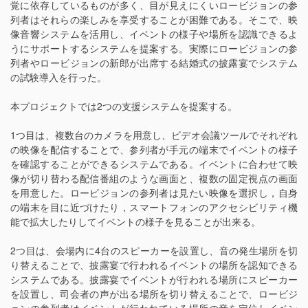
覚に依存しているものが多く、目が見えにくいロービジョンの参
列者はそれらの楽しみを享受することが困難である。そこで、映
像音響システムを活用し、イベントの様子や場所を認識できるよ
うにサポートするシステムを提案する。実際にロービジョンの参
列者やロービジョンの新郎が出席する結婚式の披露宴でシステム
の試験導入を行った。
本プロジェクトでは2つの支援システムを提案する。
1つ目は、複数台のカメラを用意し、ビデオ会議ツールでそれぞれ
の映像を配信することで、参列者が手元の端末でイベントの様子
を確認することができるシステムである。イベントに合わせて映
像が切り替わる配信番組のような画面と、複数の固定視点の画面
を用意した。ロービジョンの参列者は見たい映像を選択し，自身
の端末を目に近づけたり，スマートフォンのアクセシビリティ機
能で拡大したりしてイベントの様子を見ることが出来る。
2つ目は、会場内に4台のスピーカーを設置し、音の発生場所を切
り替えることで、披露宴で行われるイベントの場所を認知できる
システムである。披露宴でイベントが行われる場所にスピーカー
を設置し、司会者の声が出る場所を切り替えることで、ロービジ