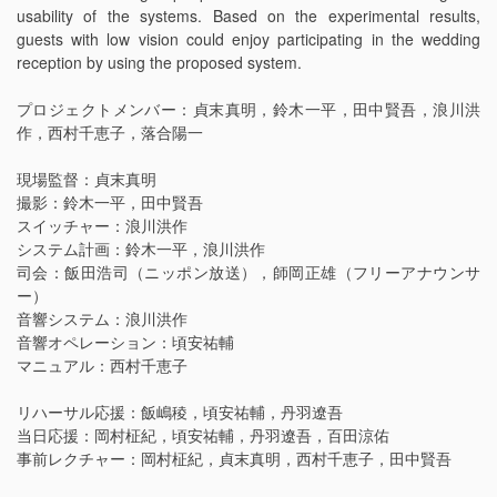
usability of the systems. Based on the experimental results,
guests with low vision could enjoy participating in the wedding
reception by using the proposed system.
プロジェクトメンバー：貞末真明，鈴木一平，田中賢吾，浪川洪
作，西村千恵子，落合陽一
現場監督：貞末真明
撮影：鈴木一平，田中賢吾
スイッチャー：浪川洪作
システム計画：鈴木一平，浪川洪作
司会：飯田浩司（ニッポン放送），師岡正雄（フリーアナウンサ
ー）
音響システム：浪川洪作
音響オペレーション：頃安祐輔
マニュアル：西村千恵子
リハーサル応援：飯嶋稜，頃安祐輔，丹羽遼吾
当日応援：岡村柾紀，頃安祐輔，丹羽遼吾，百田涼佑
事前レクチャー：岡村柾紀，貞末真明，西村千恵子，田中賢吾