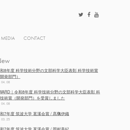
MEDIA
CONTACT
New
和8年度 科学技術分野の文部科学大臣表彰 科学技術賞
開発部門）
. 04. 08
WARD｜令和8年度 科学技術分野の文部科学大臣表彰 科
技術賞（開発部門）を受賞しました
. 04. 08
和7年度 筑波大学 茗溪会賞 / 髙𣘺伊織
. 03. 25
和7年度 筑波大学 茗溪会賞 / 岡村美紀