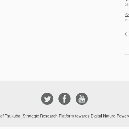
26
令
26
C
 of Tsukuba, Strategic Research Platform towards Digital Nature Powere