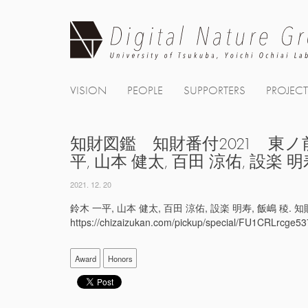
Skip
to
content
VISION
PEOPLE
SUPPORTERS
PROJEC
知財図鑑 知財番付2021 東ノ前頭「See
平, 山本 健太, 百田 涼佑, 設楽 明
2021. 12. 20
鈴木 一平, 山本 健太, 百田 涼佑, 設楽 明寿, 飯嶋 稜. 知財
https://chizaizukan.com/pickup/special/FU1CRLrcge
Award
Honors