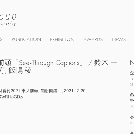
TS
PUBLICATION
EXHIBITION
AWARDS
NEWS
-Through Captions」 / 鈴木 一
寿, 飯嶋 稜
令
（
26
番付2021 東ノ前頭, 知財図鑑 , 2021.12.20,
A
537wRI1oGDz/
学
26
令
26
令