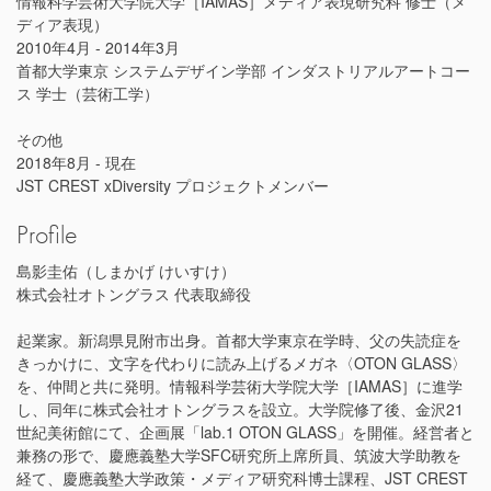
情報科学芸術大学院大学［IAMAS］メディア表現研究科 修士（メ
ディア表現）
2010年4月 - 2014年3月
首都大学東京 システムデザイン学部 インダストリアルアートコー
ス 学士（芸術工学）
その他
2018年8月 - 現在
JST CREST xDiversity プロジェクトメンバー
Profile
島影圭佑（しまかげ けいすけ）
株式会社オトングラス 代表取締役
起業家。新潟県見附市出身。首都大学東京在学時、父の失読症を
きっかけに、文字を代わりに読み上げるメガネ〈OTON GLASS〉
を、仲間と共に発明。情報科学芸術大学院大学［IAMAS］に進学
し、同年に株式会社オトングラスを設立。大学院修了後、金沢21
世紀美術館にて、企画展「lab.1 OTON GLASS」を開催。経営者と
兼務の形で、慶應義塾大学SFC研究所上席所員、筑波大学助教を
経て、慶應義塾大学政策・メディア研究科博士課程、JST CREST