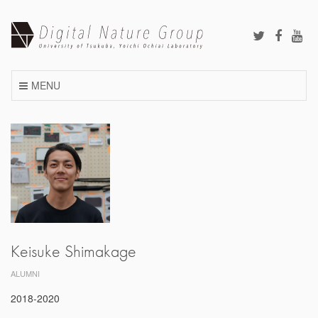
Skip
to
content
MENU
Keisuke Shimakage
ALUMNI
2018-2020