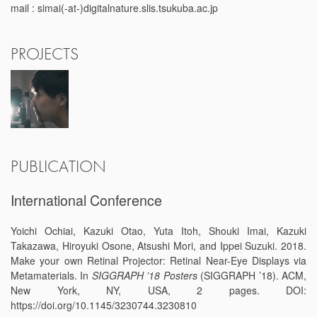
mail : simai(-at-)digitalnature.slis.tsukuba.ac.jp
PROJECTS
PUBLICATION
International Conference
Yoichi Ochiai, Kazuki Otao, Yuta Itoh, Shouki Imai, Kazuki
Takazawa, Hiroyuki Osone, Atsushi Mori, and Ippei Suzuki. 2018.
Make your own Retinal Projector: Retinal Near-Eye Displays via
Metamaterials. In
SIGGRAPH ’18 Posters
(SIGGRAPH ’18). ACM,
New York, NY, USA, 2 pages. DOI:
https://doi.org/10.1145/3230744.3230810