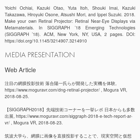
Yoichi Ochiai, Kazuki Otao, Yuta Itoh, Shouki Imai, Kazuki
Takazawa, Hiroyuki Osone, Atsushi Mori, and Ippei Suzuki. 2018.
Make your own Retinal Projector: Retinal Near-Eye Displays via
Metamaterials. In SIGGRAPH ’18 Emerging Technologies
(SIGGRAPH ’18). ACM, New York, NY, USA, 2 pages. DOI:
https://doi.org/10.1145/3214907.3214910
MEDIA PRESENTATION
Web Article
注目の網膜投影技術 落合陽一氏らが開発した実機を体験,
https://www.moguravr.com/dng-retinal-projector/ , Mogura VR,
2018-08-25.
【SIGGRAPH2018】先端技術コーナーを一挙レポ 日本からも多数
出展, https://www.moguravr.com/siggraph-2018-e-tech-report-ar-
vr/ , Mogura VR, 2018-08-23.
筑波大学ら、網膜に画像を直接投影することで、現実空間と仮想