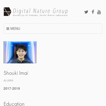
Skip
to
content
MENU
Shouki Imai
ALUMNI
2017-2019
Education